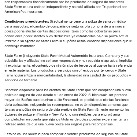
son responsables financieramente por los productos de seguro de mascotas.
State Farm es una entidad independiente y no está afiliada con Trupanion ni con
American Pet Insurance.
Condiciones preexistentes:
Si actualmente tiene una póliza de seguro médico
para mascotas, el cambio de compañía de seguros o la compra de una nueva
póliza podría afectar ciertas disposiciones, tales como las coberturas para
condiciones preexistentes o los deducibles ya establecidos bajo su póliza actual.
Informe a su agente de State Farm si su póliza actual contiene disposiciones que le
convenga mantener.
State Farm (incluyendo State Farm Mutual Automobile Insurance Company y sus
subsidiarias y afiliadas) no se hace responsable y no respalda ni aprueba, implícita
ni explícitamente, el contenido de ningún sitio de terceros al que se haga referencia
en este material. Los productos y servicios son ofrecidos por terceros y State
Farm no garantiza la mercantabilidad, la idoneidad ni la calidad de los productos y
servicios de terceros.
Beneficio disponible para los clientes de State Farm que han comprado una nueva
póliza de seguro de vida desde el 1 de enero de 2022. Si bien cualquier persona
mayor de 18 años puede unirse a Life Enhanced, es posible que ciertas funciones
de la aplicación, incluyendo las recompensas, no estén disponibles a menos que
tengas una póliza de seguro de vida elegible de State Farm.En este momento, los
titulares de póliza en Florida y New York no son elegibles para el programa
completo.Ten en cuenta que algunos titulares de póliza pueden experimentar un
retraso antes de que una nueva póliza sea elegible para recompensas.
Esto no es una solicitud para comprar o vender productos de seguros de State