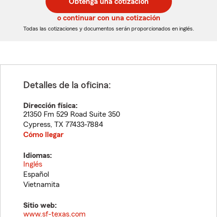
Obtenga una cotización
de
de
5
5
o continuar con una cotización
dígitos
dígitos
Todas las cotizaciones y documentos serán proporcionados en inglés.
Detalles de la oficina:
Dirección física:
21350 Fm 529 Road Suite 350
Cypress
,
TX
77433-7884
Cómo llegar
Idiomas:
Inglés
Español
Vietnamita
Sitio web:
www.sf-texas.com