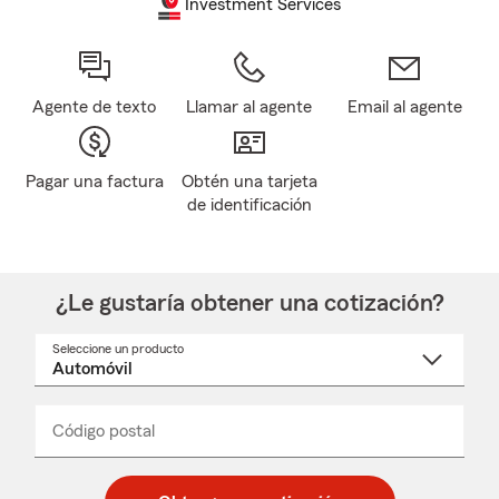
Investment Services
Agente de texto
Llamar al agente
Email al agente
Pagar una factura
Obtén una tarjeta
de identificación
¿Le gustaría obtener una cotización?
Seleccione un producto
Seleccione
un
nombre
de
producto
del
Código postal
Ingresa
Ingresa
_____
menú
un
un
desplegable
código
código
postal
postal