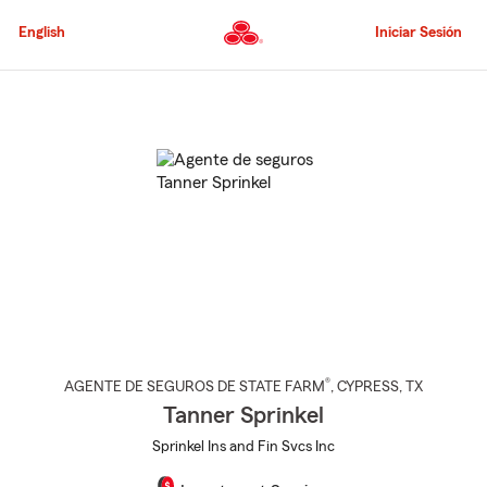
Pasar
al
English
Iniciar Sesión
contenido
principal
Comienzo
del
contenido
principal
®
AGENTE DE SEGUROS DE STATE FARM
,
CYPRESS
, TX
Tanner Sprinkel
Sprinkel Ins and Fin Svcs Inc