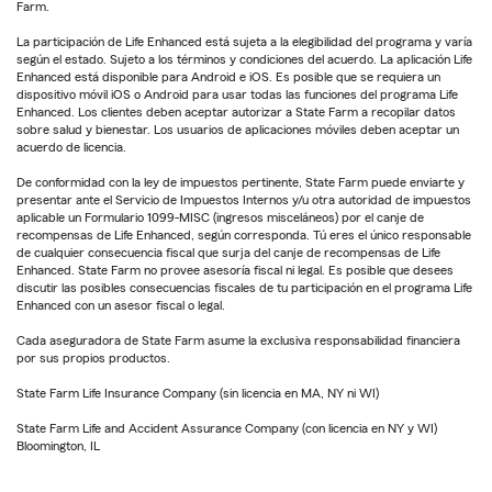
Farm.
La participación de Life Enhanced está sujeta a la elegibilidad del programa y varía
según el estado. Sujeto a los términos y condiciones del acuerdo. La aplicación Life
Enhanced está disponible para Android e iOS. Es posible que se requiera un
dispositivo móvil iOS o Android para usar todas las funciones del programa Life
Enhanced. Los clientes deben aceptar autorizar a State Farm a recopilar datos
sobre salud y bienestar. Los usuarios de aplicaciones móviles deben aceptar un
acuerdo de licencia.
De conformidad con la ley de impuestos pertinente, State Farm puede enviarte y
presentar ante el Servicio de Impuestos Internos y/u otra autoridad de impuestos
aplicable un Formulario 1099-MISC (ingresos misceláneos) por el canje de
recompensas de Life Enhanced, según corresponda. Tú eres el único responsable
de cualquier consecuencia fiscal que surja del canje de recompensas de Life
Enhanced. State Farm no provee asesoría fiscal ni legal. Es posible que desees
discutir las posibles consecuencias fiscales de tu participación en el programa Life
Enhanced con un asesor fiscal o legal.
Cada aseguradora de State Farm asume la exclusiva responsabilidad financiera
por sus propios productos.
State Farm Life Insurance Company (sin licencia en MA, NY ni WI)
State Farm Life and Accident Assurance Company (con licencia en NY y WI)
Bloomington, IL