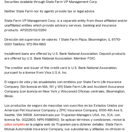
Securities available through State Farm VP Management Corp.
Neither State Farm nor its agents provide tax or legal advice.
State Farm VP Management Corp. is a separate entity from those affiliated and/or
unaffiliated entities which provide advisory services, banking and insurance
products. AP2025/02/0260
Dirección del supervisor de valores: 1 State Farm Plaza, Bloomington, IL 61710-
0001 Teléfono: 972-744-1860
Installment loans are offered by U.S. Bank National Association. Deposit products
are offered by U.S. Bank National Association. Member FDIC.
The creditor and issuer of this credit card is U.S. Bank National Association,
pursuant to a license from Visa U.S.A. Inc.
El seguro de vida y las anualidades son emitidos por State Farm Life Insurance
Company. (Sin licencia en MA, NY y WI) State Farm Life and Accident Assurance
Company (con licencia en New York y Wisconsin) Oficinas centrales, Bloomington,
Illinois.
Los productos de seguro de mascotas son suscritos en los Estados Unidos por
American Pet Insurance Company y ZPIC Insurance Company, 6100-4th Ave S,
Seattle, WA 98108. Administrado por Trupanion Managers USA, Inc. (CA: con
licencia No. 0G22803, NPN 9588590). Se aplican términos y condiciones, revise la
póliza completa
en la página web de Trupanion para obtener detalles. State Farm
Mutual Automobile Insurance Company, sus subsidiarias y afiliadas no ofrecen ni